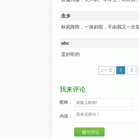
念乡
秋风阵阵，一抹斜阳，不由我又一次
abc
蛮好听的
1
2
上一页
我来评论
昵称：
内容：