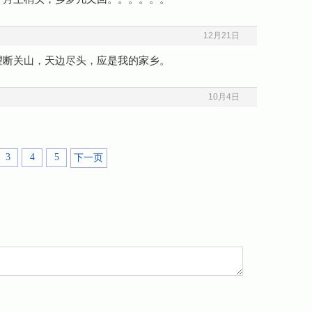
12月21日
望断关山，天边尽头，应是我的家乡。
10月4日
3
4
5
下一页