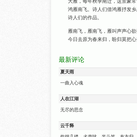
大雁，每年秋季南迁，这景象常
鸿雁南飞。诗人们借鸿雁抒发乡
诗人们的作品。
雁南飞，雁南飞，雁叫声声心欲
今日去原为春来归，盼归莫把心
最新评论
夏天雨
一曲入心魂
人在江湖
无尽的思念
云千释
炊烟几缕，犬声吠。半斗笠，布衣归