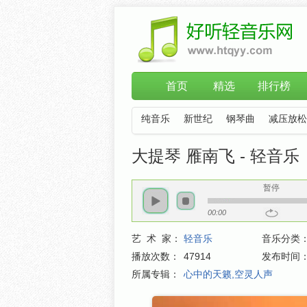
首页
精选
排行榜
纯音乐
新世纪
钢琴曲
减压放松
大提琴 雁南飞 - 轻音乐
暂停
00:00
艺 术 家：
轻音乐
音乐分类
播放次数：
47914
发布时间
所属专辑：
心中的天籁,空灵人声