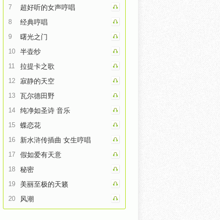
7
超好听的女声哼唱
8
经典哼唱
9
曙光之门
10
半壶纱
11
拉提卡之歌
12
寂静的天空
13
瓦尔德田野
14
纯净如圣诗 音乐
15
蝶恋花
16
新水浒传插曲 女生哼唱
17
假如爱有天意
18
秘密
19
美丽至极的天籁
20
风潮