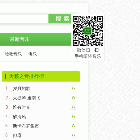
最新音乐
微信扫一扫
胎教音乐
佛乐
手机听轻音乐
天籁之音排行榜
1
岁月如歌
2
大提琴 雁南飞
3
惟有时光
4
醉清风
5
斯卡布罗集市
6
但愿