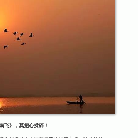
南飞》，莫把心揉碎！