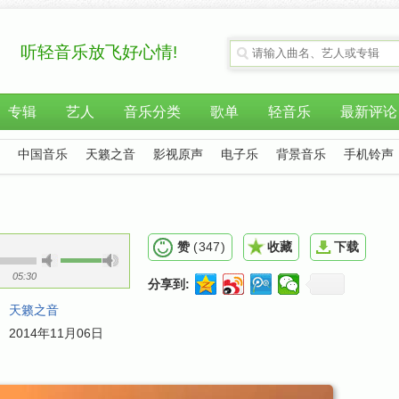
听轻音乐放飞好心情!
专辑
艺人
音乐分类
歌单
轻音乐
最新评论
中国音乐
天籁之音
影视原声
电子乐
背景音乐
手机铃声
赞
(
347
)
收藏
下载
05:30
分享到:
：
天籁之音
：
2014年11月06日