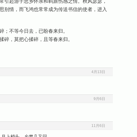
常引起游子思乡怀亲和羁旅伤感之情。秋风瑟瑟，
思别情，而飞鸿也常常成为传送书信的使者，进入
碎；不等今日去，已盼春来归。
揉碎，莫把心揉碎，且等春来归。
4月13日
9月6日
11月6日
。月上梢头，乡梦几又回。。。。。。