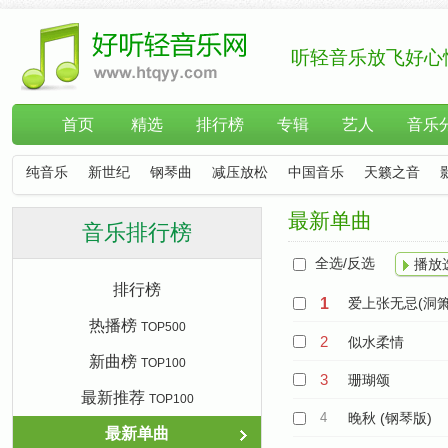
听轻音乐放飞好心
首页
精选
排行榜
专辑
艺人
音乐
纯音乐
新世纪
钢琴曲
减压放松
中国音乐
天籁之音
最新单曲
音乐排行榜
全选/反选
播放
排行榜
1
爱上张无忌(洞箫
热播榜
TOP500
2
似水柔情
新曲榜
TOP100
3
珊瑚颂
最新推荐
TOP100
4
晚秋 (钢琴版)
最新单曲