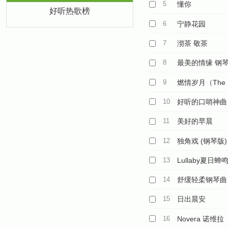
5
懂你
好听热歌榜
6
宁静花园
7
沏茶 敬茶
8
最美的情缘 钢
9
燃情岁月（The L
10
好听的口哨神曲 C
11
美好的早晨
12
独角戏 (钢琴版)
13
Lullaby夏日
14
舒缓轻柔钢琴曲
15
日出晨安
16
Novera 诺维拉