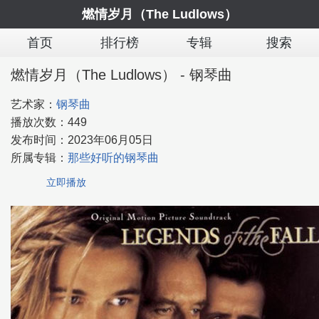
燃情岁月（The Ludlows）
首页
排行榜
专辑
搜索
燃情岁月（The Ludlows） - 钢琴曲
艺术家：
钢琴曲
播放次数：
449
发布时间：
2023年06月05日
所属专辑：
那些好听的钢琴曲
立即播放