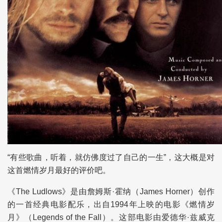
“有些歌曲，听着，就仿佛度过了自己的一生”，这大概是对
这首燃情岁月最好的评价吧。
《The Ludlows》是由詹姆斯·霍纳（James Horner）创作
的一首经典电影配乐，出自1994年上映的电影《燃情岁
月》（Legends of the Fall）。这部电影由爱德华·兹威克