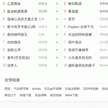
2
2
心灵雨伞
秋日私语
轻音乐
理查
3
3
故乡的原风景
青花瓷
宗次郎
钢琴
4
荡涤心灵的天籁之音
4
星空
古筝
理查
5
斯卡布罗市集(口哨
5
Faylinn 女神下凡
轻音乐
David
6
曲)
夜的钢琴曲五
6
水边的阿狄丽娜
石进
Hicke
理查
7
你的微笑
7
雨中漫步
班得瑞
白日
8
寂静之声
8
美得不像钢琴
班得瑞
Kavin
9
童年(空灵悠远)
9
Waltzing Leaves
人生最美初见时
班得瑞
盛唐
10
追梦人
10
越听越喜欢的曲子
班得瑞
Bernw
Koch
友情链接
壁纸
气动调节阀
quickq
522gg手游网
生如法师网
2026年招标
快连
网贷口子
快喵下载
高温球阀
购买指南
tiktok下载