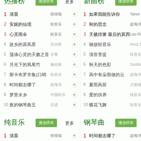
热播榜
新曲榜
播放榜单
更多
播放榜单
1
清晨
1
如果我能告诉你
班得瑞
Yanni
2
2
安妮的仙境
秋的思念
轻音乐
赵海
3
3
心灵雨伞
天籁排箫 最后的莫西
轻音乐
Leo R
4
故乡的原风景
4
干人
驰放轻音乐
宗次郎
Arnd S
5
荡涤心灵的天籁之音
5
清音菩提
古筝
轻音
6
月光下的凤尾竹
6
秋天的色彩
施光南
Sooth
7
斯卡布罗市集(口哨
7
风中有朵雨做的云
轻音乐
Relax
赵海
8
曲)
时间都去哪了
8
夏雨风荷
赵海洋
王俊
9
梦里水乡
9
爱的供养
中国民乐
纯音
10
夜的钢琴曲五
10
蝶花飞舞
石进
轻音
纯音乐
钢琴曲
播放榜单
更多
播放榜单
1
清晨
1
时间都去哪了
班得瑞
赵海