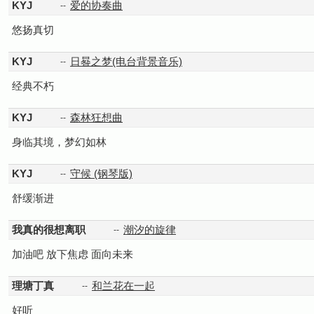
KYJ
爱的协奏曲
--
悠扬真切
KYJ
日晷之梦(电台背景音乐)
--
经典不朽
KYJ
森林狂想曲
--
身临其境，梦幻如林
KYJ
守候 (钢琴版)
--
舒缓渐进
我真的很想离职
潮汐的旋律
--
加油吧 放下焦虑 面向未来
理塘丁真
和兰花在一起
--
好听