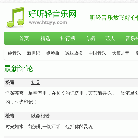
听轻音乐放飞好心
首页
精选
排行榜
专辑
艺人
音乐
纯音乐
新世纪
钢琴曲
减压放松
中国音乐
天籁之音
最新评论
松青
初见
--
浩瀚苍穹，星空万里，在长长的记忆里，苦苦追寻你，一道流星
的，时光印记！
松青
以命相诺
--
时光如水，能洗刷一切污垢，包括你的灵魂