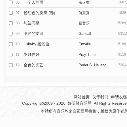
一个人的雨
06
萤火虫
188
粉红色的旋舞 (春)
07
何真真
192
与兰同馨
08
轻音乐
528
潮汐的旋律
09
Gandalf
635
Lullaby 摇篮曲
10
Enzalla
518
岁月静好
11
Pray Time
911
金色的光芒
12
Peder B. Helland
720
网站首页
关于我们
申请友链(
CopyRight©2009 - 2026
好听轻音乐网
All Rights 
本站所有音乐均来自互联网搜集，版权为原作者所