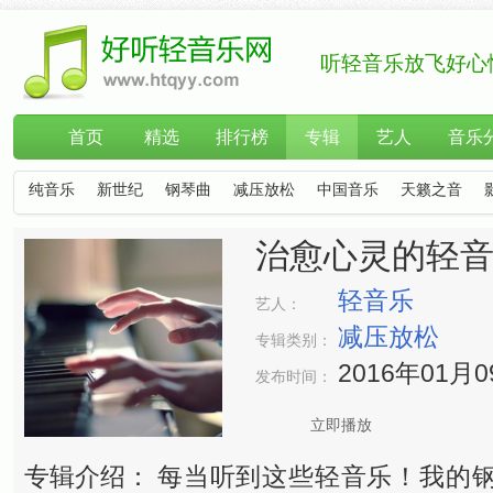
听轻音乐放飞好心
首页
精选
排行榜
专辑
艺人
音乐
纯音乐
新世纪
钢琴曲
减压放松
中国音乐
天籁之音
治愈心灵的轻
轻音乐
艺人：
减压放松
专辑类别：
2016年01月
发布时间：
立即播放
专辑介绍：
每当听到这些轻音乐！我的