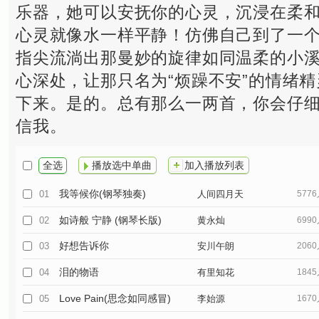
乐器，她可以安抚你的心灵，沉浸在柔
心灵就像水一样平静！仿佛自己到了一
指尖流淌出那曼妙的旋律如同温柔的小
心深处，让那只名为“烦躁不安”的情绪
下来。是的。总有那么一两首，你会仔
信我。
全选
播放选中单曲
加入播放列表
我等候你(钢琴独奏)
01
人间四月天
577
如诗般 宁静 (钢琴长版)
02
黄永灿
699
好想告诉你
03
安川午朗
206
泪的物语
04
有里知花
184
Love Pain(思念如同感冒)
05
李始源
167