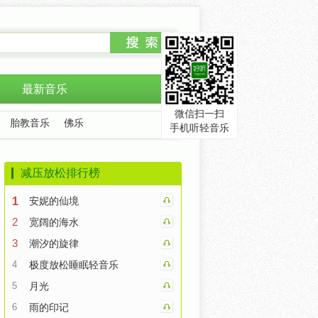
最新音乐
微信扫一扫
胎教音乐
佛乐
手机听轻音乐
减压放松排行榜
1
安妮的仙境
2
宽阔的海水
3
潮汐的旋律
4
极度放松睡眠轻音乐
5
月光
6
雨的印记