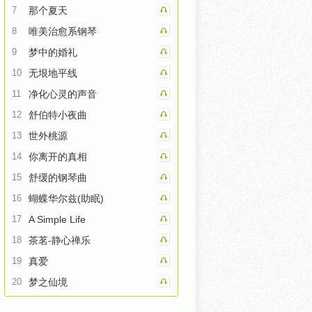
7
那个夏天
8
唯美治愈系钢琴
9
梦中的婚礼
10
无垠地平线
11
净化心灵的声音
12
舒伯特小夜曲
13
世外桃源
14
你离开的真相
15
舒缓的钢琴曲
16
蝴蝶华尔兹(助眠)
17
A Simple Life
18
茶茗-静心禅乐
19
真爱
20
梦之仙境