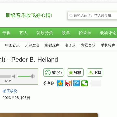
听轻音乐放飞好心情!
专辑
艺人
音乐分类
歌单
轻音乐
最新评论
中国音乐
天籁之音
影视原声
电子乐
背景音乐
手机铃声
 - Peder B. Helland
赞
(
4
)
收藏
下载
06:00
分享到:
：
减压放松
：
2023年06月05日