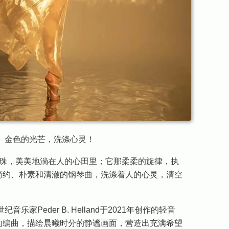
ght》金色的光芒，洗涤心灵！
珠，美美地淌在人的心田里；它那柔柔的旋律，执
简约、朴素和清澈的钢琴曲，洗涤着人的心灵，清空
。
世纪音乐家Peder B. Helland于2021年创作的轻音
的编曲，描绘晨曦时分的静谧画面，营造出充满希望