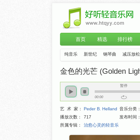
首页
精选
排行榜
纯音乐
新世纪
钢琴曲
减压放松
金色的光芒 (Golden Light)
暂停
00:00
艺 术 家：
Peder B. Helland
音乐分类
播放次数：
717
发布时间
所属专辑：
治愈心灵的轻音乐