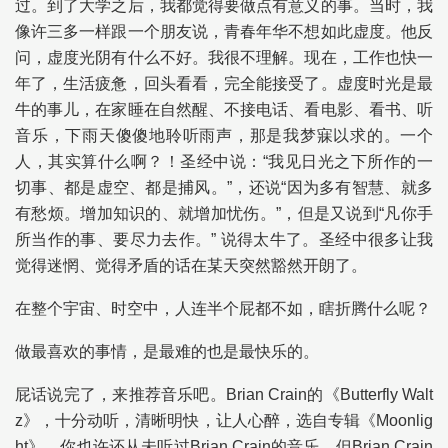
过。到了大学之后，我都觉得要做点有意义的事。
当时，我
像许三多一样跟一个朋友说，青春年华不想如此虚度。他反
问，虚度光阴有什么不好。我很不理解。现在，工作也快一
年了，生活疲惫，回头看看，完全能接受了。虚度时光是最
牛的事儿，在家睡在自然醒、不接电话、看电影、看书、听
音乐，下雨天傻傻地聆听雨声，那是我梦寐以求的。一个
人，其实算什么啊？！圣经中说：“我见日光之下所作的一
切事、都是虚空、都是捕风。”，还说“因为多有智慧、就多
有愁烦。增加知识的、就增加忧伤。”，但是又说到“凡你手
所当作的事、要尽力去作。” 说得太牛了。圣经中很多让我
觉得迷惘、觉得矛盾的话在某天突然豁然开朗了。
在整个宇宙、时空中，人连半个屁都不如，瞎折腾什么呢？
做最喜欢的事情，是最难的也是最快乐的。
屁话说完了，来推荐音乐吧。Brian Crain的《Butterfly Walt
z》，十分动听，清晰明快，让人心醉，选自专辑《Moonlig
ht》。你也许还从未听过Brian Crain的音乐，但Brian Crain