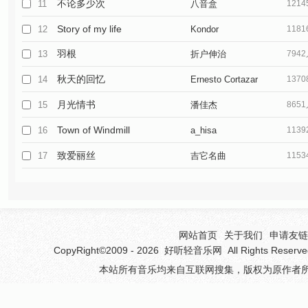
不论多少次
11
八音盒
121
Story of my life
12
Kondor
118
羽根
13
折户伸治
794
秋天的回忆
14
Ernesto Cortazar
137
月光情书
15
潘佳杰
865
Town of Windmill
16
a_hisa
113
致爱丽丝
17
吉它名曲
115
网站首页
关于我们
申请友链(
CopyRight©2009 - 2026
好听轻音乐网
All Rights 
本站所有音乐均来自互联网搜集，版权为原作者所