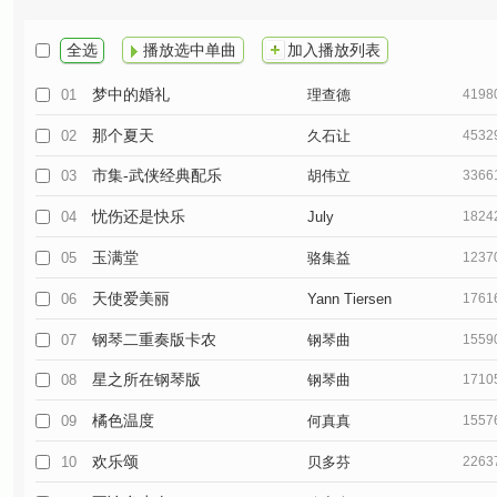
全选
播放选中单曲
加入播放列表
梦中的婚礼
01
理查德
419
那个夏天
02
久石让
453
市集-武侠经典配乐
03
胡伟立
336
忧伤还是快乐
04
July
182
玉满堂
05
骆集益
123
天使爱美丽
06
Yann Tiersen
176
钢琴二重奏版卡农
07
钢琴曲
155
星之所在钢琴版
08
钢琴曲
171
橘色温度
09
何真真
155
欢乐颂
10
贝多芬
226