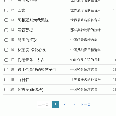
深情永不移
11
世界最著名的轻音乐
1
回家
12
世界最著名的轻音乐
1
阿根廷别为我哭泣
13
世界最著名的轻音乐
1
清音菩提
14
那些美妙动听的旋律
1
碧玉的江孜
15
中国轻音乐精选集
1
林芝美-净化心灵
16
中国风纯音乐精选集
1
伤感音乐 - 太多
17
触动心灵之弦的乐曲
1
遇上你是我的缘笛子曲
18
中国轻音乐精选集
1
白日梦
19
世界最著名的轻音乐
1
阿吉拉姆(选段)
20
中国轻音乐精选集
1
1
2
3
上一页
下一页