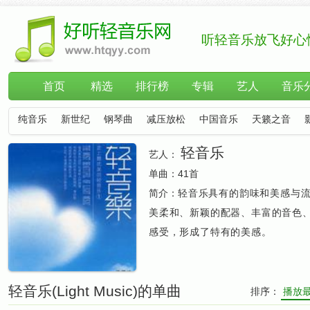
听轻音乐放飞好心
首页
精选
排行榜
专辑
艺人
音乐
纯音乐
新世纪
钢琴曲
减压放松
中国音乐
天籁之音
轻音乐
艺人：
单曲：
41首
简介：
轻音乐具有的韵味和美感与
美柔和、新颖的配器、丰富的音色
感受，形成了特有的美感。
轻音乐(Light Music)的单曲
排序：
播放