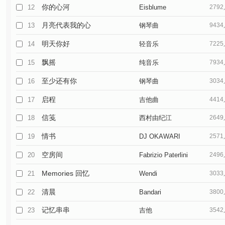
你的心河
12
Eisblume
279
月亮代表我的心
13
钢琴曲
943
明天你好
14
轻音乐
722
飘摇
15
纯音乐
793
至少还有你
16
钢琴曲
303
启程
17
吉他曲
441
信笺
18
西村由纪江
264
情书
19
DJ OKAWARI
257
空房间
20
Fabrizio Paterlini
249
Memories 回忆
21
Wendi
303
清晨
22
Bandari
380
记忆串串
23
吉他
354