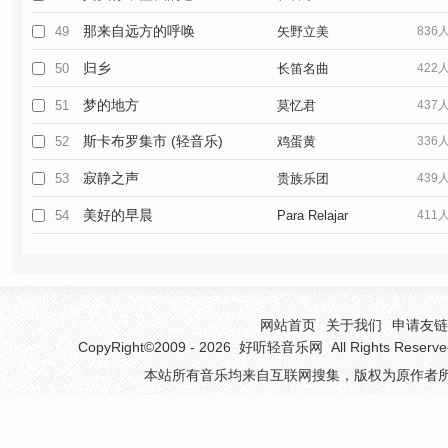
那来自远方的呼唤
49
矢野立美
836
归乡
50
长笛名曲
422
梦的地方
51
莫忆君
437
斯卡布罗集市 (轻音乐)
52
鸡蛋黄
336
寂静之声
53
贵族乐团
439
美好的早晨
54
Para Relajar
411
网站首页
关于我们
申请友链(
CopyRight©2009 - 2026
好听轻音乐网
All Rights 
本站所有音乐均来自互联网搜集，版权为原作者所