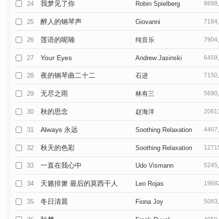
我梦见了你
24
Robin Spielberg
869
醉人的钢琴声
25
Giovanni
718
莲语的呢喃
26
纯音乐
790
Your Eyes
27
Andrew Jasinski
645
夜的钢琴曲二十二
28
石进
715
无尽之雨
29
林有三
569
秋的思念
30
赵海洋
206
Always 永远
31
Soothing Relaxation
440
秋天的色彩
32
Soothing Relaxation
127
一直在我心中
33
Udo Vismann
524
天籁排箫 最后的莫西干人
34
Leo Rojas
196
冬日清晨
35
Fiona Joy
508