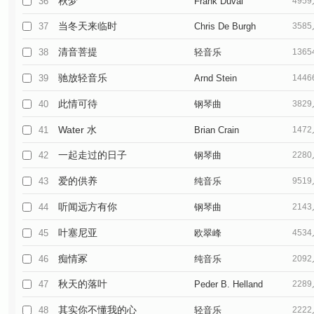
秋梦
36
Frank Duval
495
当冬天来临时
37
Chris De Burgh
358
清音菩提
38
轻音乐
136
驰放轻音乐
39
Arnd Stein
144
此情可待
40
钢琴曲
382
Water 水
41
Brian Crain
147
一起走过的日子
42
钢琴曲
228
爱的供养
43
纯音乐
951
听闻远方有你
44
钢琴曲
214
叶塞尼亚
45
欧翠峰
453
痴情冢
46
纯音乐
209
秋天的落叶
47
Peder B. Helland
228
其实你不懂我的心
48
轻音乐
222