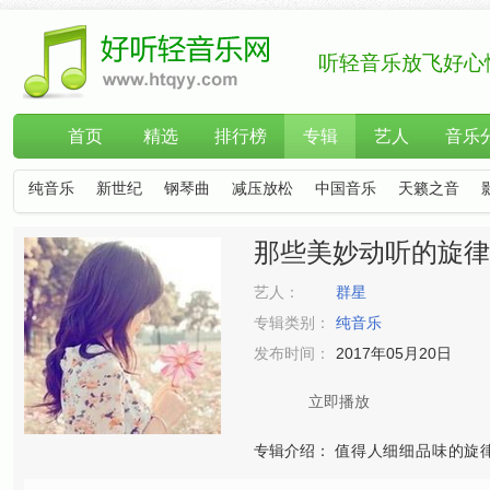
听轻音乐放飞好心
首页
精选
排行榜
专辑
艺人
音乐
纯音乐
新世纪
钢琴曲
减压放松
中国音乐
天籁之音
那些美妙动听的旋律
艺人：
群星
专辑类别：
纯音乐
发布时间：
2017年05月20日
立即播放
专辑介绍：
值得人细细品味的旋