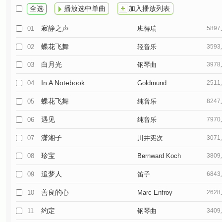
全选
播放选中单曲
加入播放列表
寂静之声
01
班得瑞
589
蝶花飞舞
02
轻音乐
359
白月光
03
钢琴曲
397
In A Notebook
04
Goldmund
251
蝶花飞舞
05
纯音乐
824
遇见
06
纯音乐
797
潇湘子
07
川井宪次
307
珍宝
08
Bernward Koch
380
追梦人
09
笛子
684
善良的心
10
Marc Enfroy
262
约定
11
钢琴曲
340