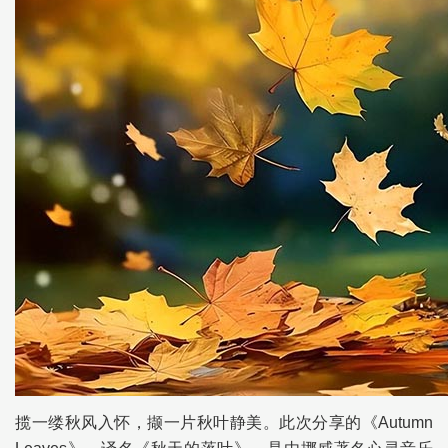
揽一缕秋风入怀，撷一片秋叶静美。此次分享的《Autumn