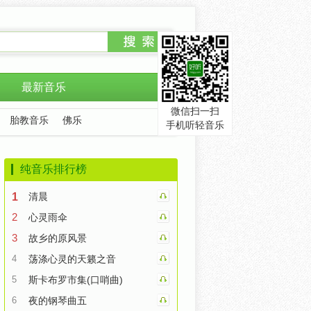
最新音乐
微信扫一扫
胎教音乐
佛乐
手机听轻音乐
纯音乐排行榜
1
清晨
2
心灵雨伞
3
故乡的原风景
4
荡涤心灵的天籁之音
5
斯卡布罗市集(口哨曲)
6
夜的钢琴曲五