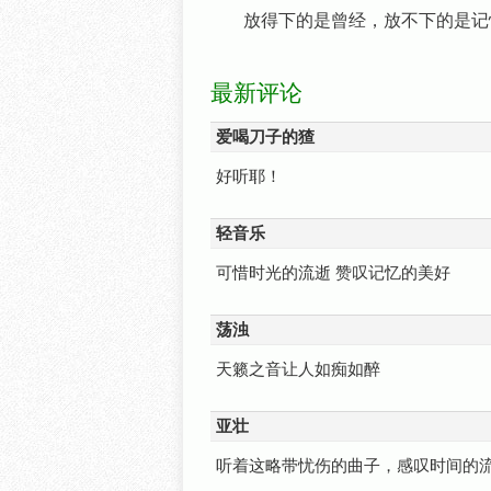
放得下的是曾经，放不下的是记
最新评论
爱喝刀子的猹
好听耶！
轻音乐
可惜时光的流逝 赞叹记忆的美好
荡浊
天籁之音让人如痴如醉
亚壮
听着这略带忧伤的曲子，感叹时间的