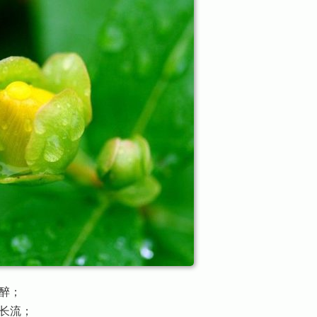
醉；
长流；