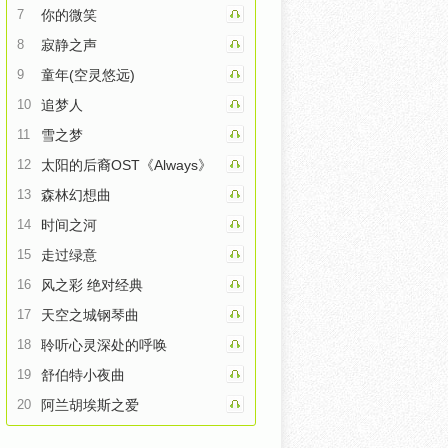
7
你的微笑
8
寂静之声
9
童年(空灵悠远)
10
追梦人
11
雪之梦
12
太阳的后裔OST《Always》
13
森林幻想曲
14
时间之河
15
走过绿意
16
风之彩 绝对经典
17
天空之城钢琴曲
18
聆听心灵深处的呼唤
19
舒伯特小夜曲
20
阿兰胡埃斯之爱