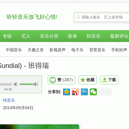
听轻音乐放飞好心情!
专辑
艺人
音乐分类
歌单
轻音乐
最新评论
中国音乐
天籁之音
影视原声
电子乐
背景音乐
手机铃声
undial) - 班得瑞
赞
(
287
)
收藏
下载
04:32
分享到:
：
纯音乐
：
2014年09月04日