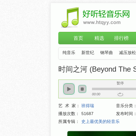
首页
精选
排行榜
纯音乐
新世纪
钢琴曲
减压放松
时间之河 (Beyond The S
暂停
00:00
艺 术 家：
班得瑞
音乐分类
播放次数：
51687
发布时间
所属专辑：
史上最优美的轻音乐