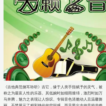
《吉他典范侧耳聆听》吉它，缘于人类手指赋予的灵气，被
称之为最富人性的乐器。其低婉时如细雨缠绵，激烈时如万
马奔腾，魅力之表现让人惊叹。专辑音色清脆动人且温馨旖
丽，不禁展示了精彩绝伦的空间感，而且带出吉他音箱共鸣