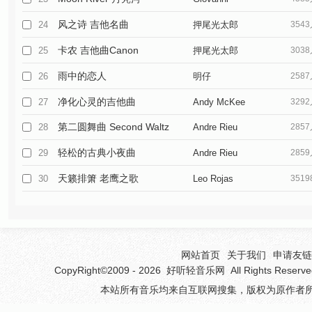
风之诗 吉他名曲
24
押尾光太郎
354
卡农 吉他曲Canon
25
押尾光太郎
303
雨中的恋人
26
明仔
258
净化心灵的吉他曲
27
Andy McKee
329
第二圆舞曲 Second Waltz
28
Andre Rieu
285
轻松的古典小夜曲
29
Andre Rieu
285
天籁排箫 老鹰之歌
30
Leo Rojas
351
网站首页
关于我们
申请友链(
CopyRight©2009 - 2026
好听轻音乐网
All Rights 
本站所有音乐均来自互联网搜集，版权为原作者所