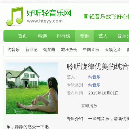
听轻音乐放飞好心
首页
精选
排行榜
专辑
艺人
音乐
纯音乐
新世纪
钢琴曲
减压放松
中国音乐
天籁之音
聆听旋律优美的纯音
艺人：
纯音乐
专辑类别：
纯音乐
发布时间：
2015年10月01日
立即播放
专辑介绍：
一些纯音乐，清新优
乐，静静的感受一下吧！