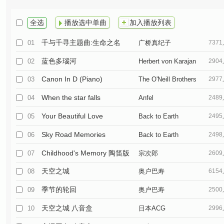
全选
播放选中单曲
加入播放列表
千与千寻主题曲:生命之名
01
广桥真纪子
737
蓝色多瑙河
02
Herbert von Karajan
290
Canon In D (Piano)
03
The O'Neill Brothers
297
When the star falls
04
Anfel
248
Your Beautiful Love
05
Back to Earth
249
Sky Road Memories
06
Back to Earth
249
Childhood's Memory 陶笛版
07
宗次郎
260
天空之城
08
奥户巴寿
615
季节的轮回
09
奥户巴寿
250
天空之城 八音盒
10
日本ACG
299