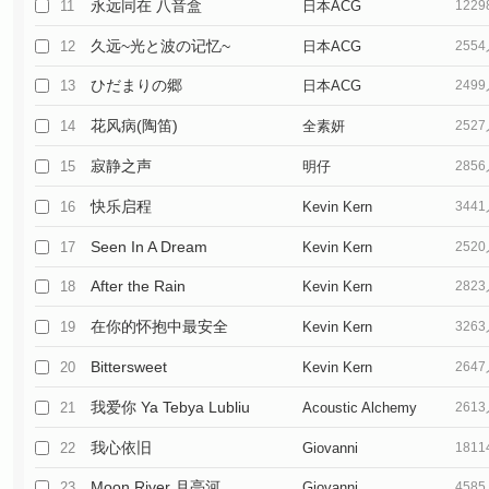
永远同在 八音盒
11
日本ACG
122
久远~光と波の记忆~
12
日本ACG
255
ひだまりの郷
13
日本ACG
249
花风病(陶笛)
14
全素妍
252
寂静之声
15
明仔
285
快乐启程
16
Kevin Kern
344
Seen In A Dream
17
Kevin Kern
252
After the Rain
18
Kevin Kern
282
在你的怀抱中最安全
19
Kevin Kern
326
Bittersweet
20
Kevin Kern
264
我爱你 Ya Tebya Lubliu
21
Acoustic Alchemy
261
我心依旧
22
Giovanni
181
Moon River 月亮河
23
Giovanni
458