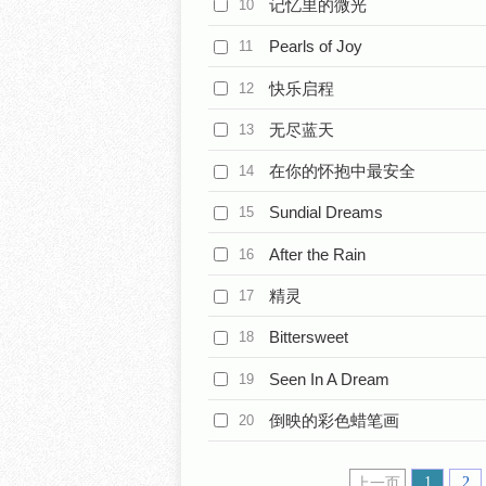
记忆里的微光
10
Pearls of Joy
11
快乐启程
12
无尽蓝天
13
在你的怀抱中最安全
14
Sundial Dreams
15
After the Rain
16
精灵
17
Bittersweet
18
Seen In A Dream
19
倒映的彩色蜡笔画
20
1
2
上一页