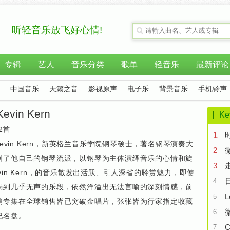
听轻音乐放飞好心情!
专辑
艺人
音乐分类
歌单
轻音乐
最新评论
中国音乐
天籁之音
影视原声
电子乐
背景音乐
手机铃声
Kevin Kern
K
2首
1
Kevin Kern，新英格兰音乐学院钢琴硕士，著名钢琴演奏大
2
创了他自己的钢琴流派，以钢琴为主体演绎音乐的心情和旋
3
vin Kern，的音乐散发出活跃、引人深省的聆赏魅力，即使
4
弱到几乎无声的乐段，依然洋溢出无法言喻的深刻情感，前
L
5
销专集在全球销售皆已突破金唱片，张张皆为行家指定收藏
6
纪名盘。
C
7