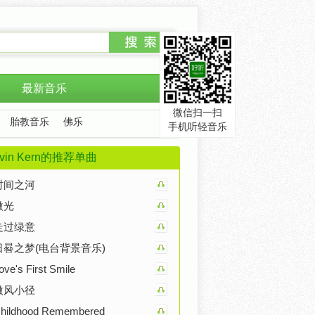
最新音乐
微信扫一扫
胎教音乐
佛乐
手机听轻音乐
evin Kern的推荐单曲
时间之河
微光
走过绿意
日晷之梦(电台背景音乐)
ove's First Smile
微风小径
hildhood Remembered