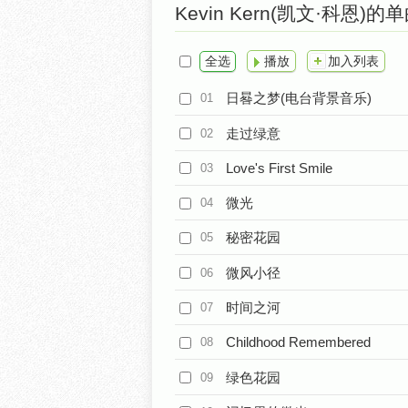
Kevin Kern(凯文·科恩)的
全选
播放
加入列表
日晷之梦(电台背景音乐)
01
走过绿意
02
Love's First Smile
03
微光
04
秘密花园
05
微风小径
06
时间之河
07
Childhood Remembered
08
绿色花园
09