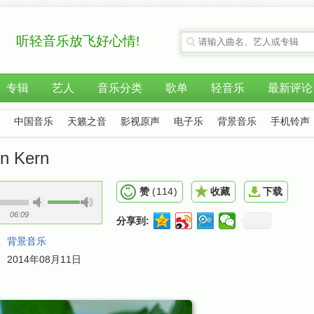
听轻音乐放飞好心情!
专辑
艺人
音乐分类
歌单
轻音乐
最新评论
中国音乐
天籁之音
影视原声
电子乐
背景音乐
手机铃声
in Kern
赞
(
114
)
收藏
下载
06:09
分享到:
：
背景音乐
：
2014年08月11日