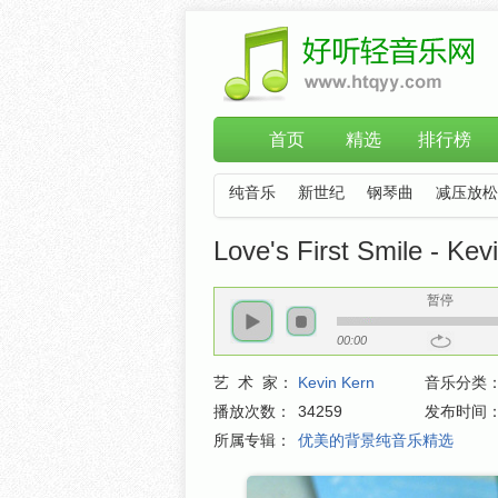
首页
精选
排行榜
纯音乐
新世纪
钢琴曲
减压放松
Love's First Smile - Kev
暂停
00:00
艺 术 家：
Kevin Kern
音乐分类
播放次数：
34259
发布时间
所属专辑：
优美的背景纯音乐精选