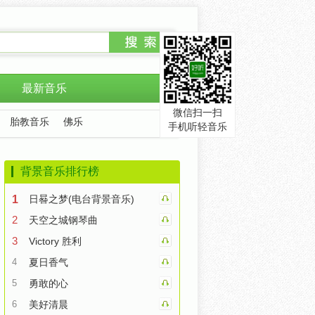
最新音乐
微信扫一扫
胎教音乐
佛乐
手机听轻音乐
背景音乐排行榜
1
日晷之梦(电台背景音乐)
2
天空之城钢琴曲
3
Victory 胜利
4
夏日香气
5
勇敢的心
6
美好清晨