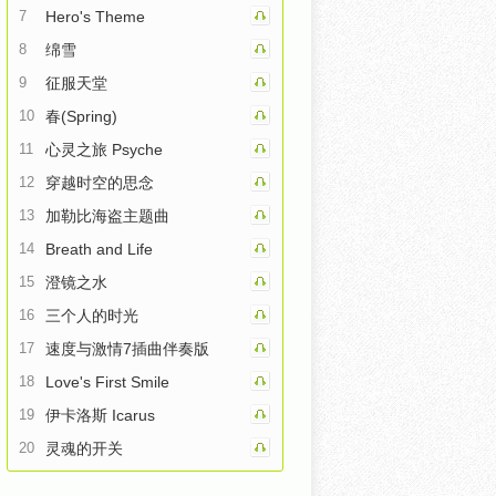
7
Hero's Theme
8
绵雪
9
征服天堂
10
春(Spring)
11
心灵之旅 Psyche
12
穿越时空的思念
13
加勒比海盗主题曲
14
Breath and Life
15
澄镜之水
16
三个人的时光
17
速度与激情7插曲伴奏版
18
Love's First Smile
19
伊卡洛斯 Icarus
20
灵魂的开关