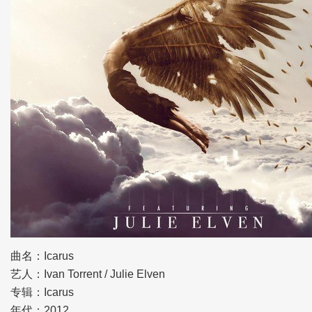
曲名：Icarus
艺人：Ivan Torrent / Julie Elven
专辑：Icarus
年代：2012