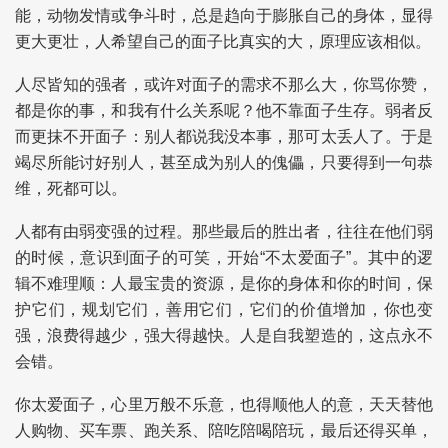
能，动物发情或争斗时，总是趋向于膨胀自己的身体，显得
更大更壮，人希望自己的面子比真实的大，原理应该相似。
人尽皆知的强者，或许对面子的需求不那么大，你骂你赞，
都是你的事，和我有什么关系呢？他不靠面子生存。弱者反
而更抹不开面子：别人都说我没本事，那可太丢人了。于是
竭尽所能讨好别人，甚至成为别人的傀儡，只要得到一句恭
维，死都可以。
人都有由弱变强的过程。那些最后的胜出者，往往在他们弱
的时候，意识到面子的可笑，开始“不太爱面子”。其中的逻
辑不难理顺：人最宝贵的资源，是你的身体和你的时间，保
护它们，规划它们，善用它们，它们的价值增加，你也变
强，浪费得越少，强大得越快。人是自我塑造的，这点永不
会错。
你太爱面子，心里万般不乐意，也得顺他人的意，天天替他
人购物、买车票、跑关系、陪吃陪喝陪玩，最后还得买单，