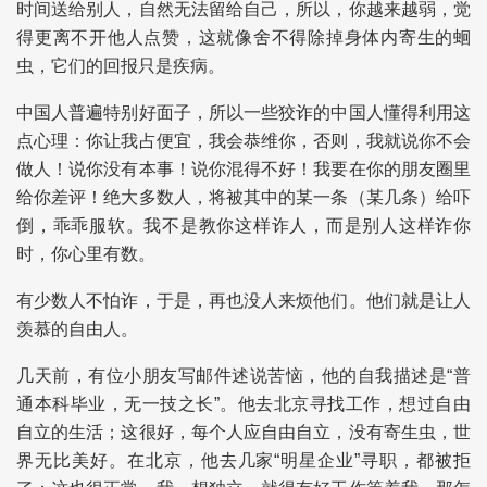
时间送给别人，自然无法留给自己，所以，你越来越弱，觉
得更离不开他人点赞，这就像舍不得除掉身体内寄生的蛔
虫，它们的回报只是疾病。
中国人普遍特别好面子，所以一些狡诈的中国人懂得利用这
点心理：你让我占便宜，我会恭维你，否则，我就说你不会
做人！说你没有本事！说你混得不好！我要在你的朋友圈里
给你差评！绝大多数人，将被其中的某一条（某几条）给吓
倒，乖乖服软。我不是教你这样诈人，而是别人这样诈你
时，你心里有数。
有少数人不怕诈，于是，再也没人来烦他们。他们就是让人
羡慕的自由人。
几天前，有位小朋友写邮件述说苦恼，他的自我描述是“普
通本科毕业，无一技之长”。他去北京寻找工作，想过自由
自立的生活；这很好，每个人应自由自立，没有寄生虫，世
界无比美好。在北京，他去几家“明星企业”寻职，都被拒