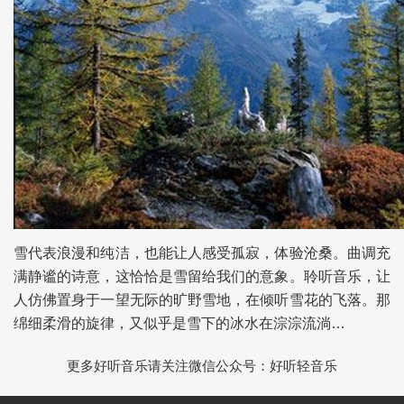
雪代表浪漫和纯洁，也能让人感受孤寂，体验沧桑。曲调充
满静谧的诗意，这恰恰是雪留给我们的意象。聆听音乐，让
人仿佛置身于一望无际的旷野雪地，在倾听雪花的飞落。那
绵细柔滑的旋律，又似乎是雪下的冰水在淙淙流淌…
更多好听音乐请关注微信公众号：好听轻音乐