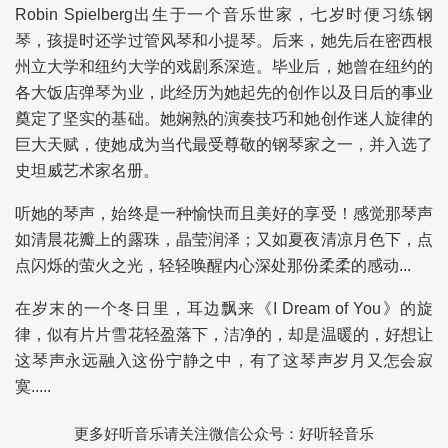
Robin Spielberg出生于一个音乐世家，七岁时便习练钢
琴，孩提时还学过管风琴和小提琴。后来，她先后在密西根
州立大学和纽约大学的戏剧系深造。毕业后，她曾在纽约的
各大饭店弹琴为业，此经历为她起先的创作以及日后的事业
奠定了坚实的基础。她娴熟的演奏技巧和她创作迷人旋律的
巨大天赋，使她成为当代最受尊敬的钢琴家之一，并入选了
史坦威艺术家名册。
听她的琴声，始终是一种愉快而且美好的享受！感觉那琴声
如清晨花瓣上的露珠，晶莹润泽；又如夏夜清凉月色下，点
点闪烁的萤火之光，轻轻唤醒内心深处那份柔柔的感动...
在岁末的一个冬日里，耳边飘来《I Dream of You》的旋
律，似有片片雪花轻盈落下，洁净的，却是温暖的，好想让
这琴声永远融入这份宁静之中，有了这琴声岁月又怎会寂
寞.....
更多好听音乐请关注微信公众号：好听轻音乐