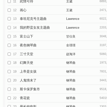
此情可待
11
王崴
689
画心
12
王崴
247
泰坦尼克号主题曲
13
Lawrence
602
我的野蛮女友主题曲
14
Lawrence
220
富士山下
15
甘仕良
304
夜色钢琴曲
16
全璟璟
319
三寸天堂
17
赵海洋
506
幻舞天使
18
钢琴曲
197
上帝是女孩
19
钢琴曲
783
人鬼情未了
20
钢琴曲
344
斯卡保罗集市
21
钢琴曲
951
青花瓷
22
钢琴曲
540
最长的电影
23
钢琴曲
230