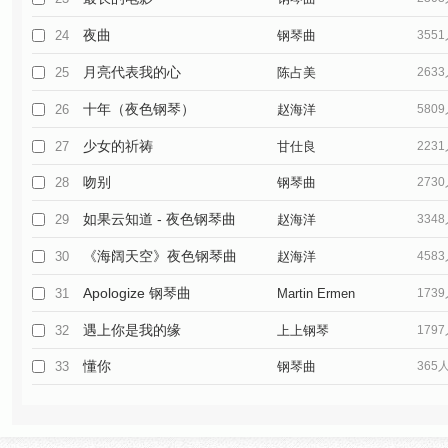
夜曲
24
钢琴曲
355
月亮代表我的心
25
陈占美
263
十年（夜色钢琴）
26
赵海洋
580
少女的祈祷
27
甘仕良
223
吻别
28
钢琴曲
273
如果云知道 - 夜色钢琴曲
29
赵海洋
334
《海阔天空》夜色钢琴曲
30
赵海洋
458
Apologize 钢琴曲
31
Martin Ermen
173
遇上你是我的缘
32
上上钢琴
179
懂你
33
钢琴曲
365