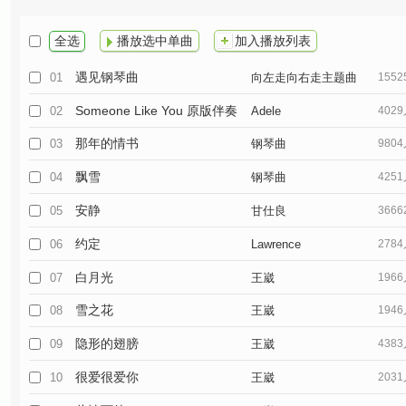
全选
播放选中单曲
加入播放列表
遇见钢琴曲
01
向左走向右走主题曲
155
Someone Like You 原版伴奏
02
Adele
402
那年的情书
03
钢琴曲
980
飘雪
04
钢琴曲
425
安静
05
甘仕良
366
约定
06
Lawrence
278
白月光
07
王崴
196
雪之花
08
王崴
194
隐形的翅膀
09
王崴
438
很爱很爱你
10
王崴
203