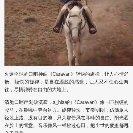
火遍全球的口哨神曲《Caravan》轻快的旋律，让人心情舒
畅。轻快的旋律，是自在洒脱的感觉，让人忍不住心生向
往，尽情驰骋在自由的大地上。
清脆口哨声划破沉寂，a_hisa的《Caravan》像一匹脱缰的
骏马，在晨曦中奔向远方。旋律轻快，节奏明朗，仿佛旅人
轻装上路，没有目的地，只为那份风在耳畔的自由、阳光洒
在脸上的惬意。音乐像风一样拂过心田，把尘世的疲惫都甩