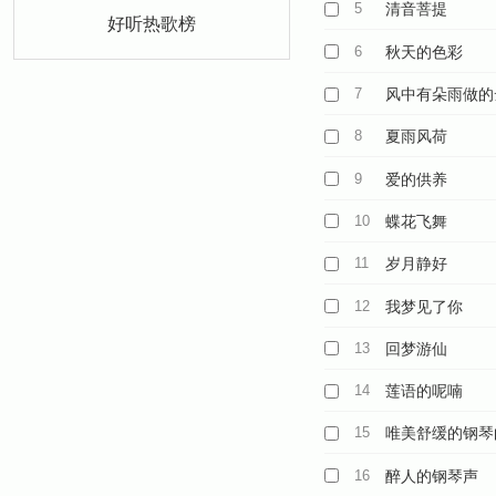
5
清音菩提
好听热歌榜
6
秋天的色彩
7
风中有朵雨做的
8
夏雨风荷
9
爱的供养
10
蝶花飞舞
11
岁月静好
12
我梦见了你
13
回梦游仙
14
莲语的呢喃
15
唯美舒缓的钢琴
16
醉人的钢琴声