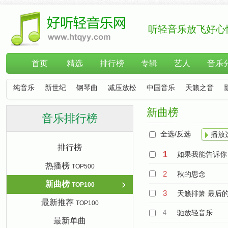
听轻音乐放飞好心
首页
精选
排行榜
专辑
艺人
音乐
纯音乐
新世纪
钢琴曲
减压放松
中国音乐
天籁之音
新曲榜
音乐排行榜
全选/反选
播放
排行榜
1
如果我能告诉你
热播榜
TOP500
2
秋的思念
新曲榜
TOP100
3
天籁排箫 最后
最新推荐
TOP100
4
驰放轻音乐
最新单曲