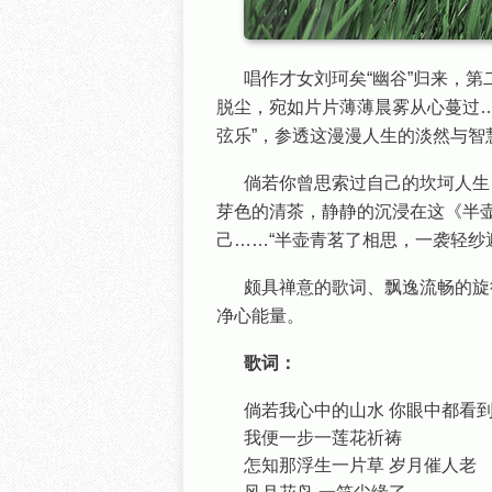
唱作才女刘珂矣“幽谷”归来，
脱尘，宛如片片薄薄晨雾从心蔓过
弦乐”，参透这漫漫人生的淡然与智
倘若你曾思索过自己的坎坷人生
芽色的清茶，静静的沉浸在这《半
己……“半壶青茗了相思，一袭轻纱
颇具禅意的歌词、飘逸流畅的旋
净心能量。
歌词：
倘若我心中的山水 你眼中都看
我便一步一莲花祈祷
怎知那浮生一片草 岁月催人老