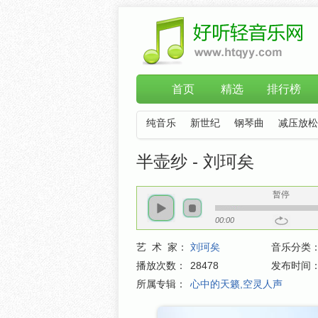
首页
精选
排行榜
纯音乐
新世纪
钢琴曲
减压放松
半壶纱 - 刘珂矣
暂停
00:00
艺 术 家：
刘珂矣
音乐分类
播放次数：
28478
发布时间
所属专辑：
心中的天籁,空灵人声