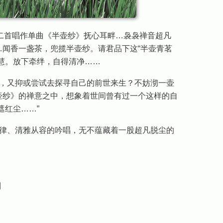
第二首唱作单曲《半壶纱》抚心耳畔…袅袅禅音超凡
…闻香一盏茶，兜揽半壶纱。请君品下这“半壶青茗
慧。放下牵绊，自得清净……
，又抑或尝试去探寻自己的前世来生？不妨沏一壶
壶纱》的禅意之中，想象着世间曾有过一个这样的自
遮红尘……”
律、清雅从容的吟唱，无不蕴藏着一股超凡脱尘的
到