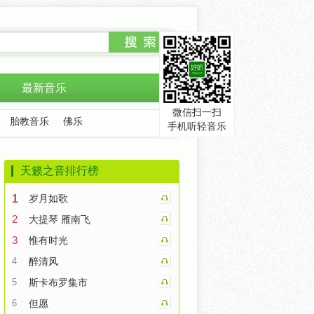
最新音乐
微信扫一扫
胎教音乐
佛乐
手机听轻音乐
天籁之音排行榜
1
岁月如歌
2
大提琴 雁南飞
3
惟有时光
4
醉清风
5
斯卡布罗集市
6
但愿