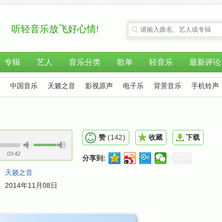
听轻音乐放飞好心情!
专辑
艺人
音乐分类
歌单
轻音乐
最新评论
中国音乐
天籁之音
影视原声
电子乐
背景音乐
手机铃声
赞
(
142
)
收藏
下载
03:42
分享到:
：
天籁之音
：
2014年11月08日