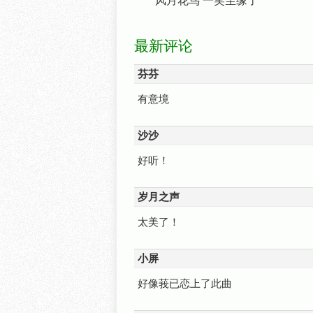
风月花鸟 一笑尘缘了
最新评论
芬芬
有意境
沙沙
好听！
岁月之声
太美了！
小屏
好像莪已恋上了此曲