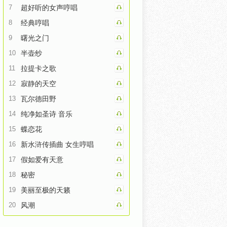
7
超好听的女声哼唱
8
经典哼唱
9
曙光之门
10
半壶纱
11
拉提卡之歌
12
寂静的天空
13
瓦尔德田野
14
纯净如圣诗 音乐
15
蝶恋花
16
新水浒传插曲 女生哼唱
17
假如爱有天意
18
秘密
19
美丽至极的天籁
20
风潮