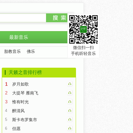
最新音乐
微信扫一扫
胎教音乐
佛乐
手机听轻音乐
天籁之音排行榜
1
岁月如歌
2
大提琴 雁南飞
3
惟有时光
4
醉清风
5
斯卡布罗集市
6
但愿