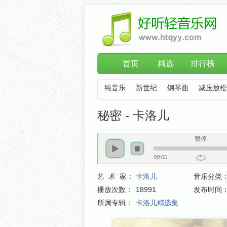
首页
精选
排行榜
纯音乐
新世纪
钢琴曲
减压放松
秘密 - 卡洛儿
暂停
00:00
艺 术 家：
卡洛儿
音乐分类
播放次数：
18991
发布时间
所属专辑：
卡洛儿精选集