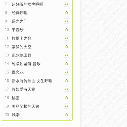
7
超好听的女声哼唱
8
经典哼唱
9
曙光之门
10
半壶纱
11
拉提卡之歌
12
寂静的天空
13
瓦尔德田野
14
纯净如圣诗 音乐
15
蝶恋花
16
新水浒传插曲 女生哼唱
17
假如爱有天意
18
秘密
19
美丽至极的天籁
20
风潮