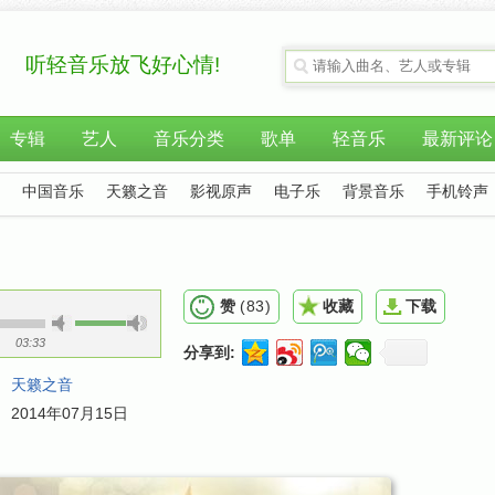
听轻音乐放飞好心情!
专辑
艺人
音乐分类
歌单
轻音乐
最新评论
中国音乐
天籁之音
影视原声
电子乐
背景音乐
手机铃声
赞
(
83
)
收藏
下载
03:33
分享到:
：
天籁之音
：
2014年07月15日