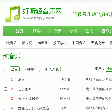
听轻音乐放飞好心
首页
精选
排行榜
专辑
艺人
音乐
纯音乐
新世纪
钢琴曲
减压放松
中国音乐
天籁之音
纯音乐
排序：
播
全选
播放
加入列表
1
清晨
班得瑞
班得瑞轻音乐精选
2
心灵雨伞
轻音乐
史上最优美的轻音
3
故乡的原风景
宗次郎
史上最优美的轻音
4
荡涤心灵的天籁之音
古筝
最经典的纯音乐