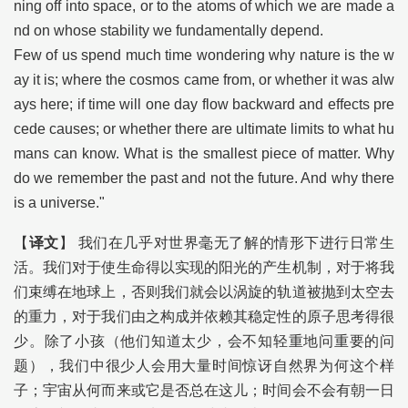
ning off into space, or to the atoms of which we are made a
nd on whose stability we fundamentally depend.
Few of us spend much time wondering why nature is the w
ay it is; where the cosmos came from, or whether it was alw
ays here; if time will one day flow backward and effects pre
cede causes; or whether there are ultimate limits to what hu
mans can know. What is the smallest piece of matter. Why
do we remember the past and not the future. And why there
is a universe."
【
译文
】 我们在几乎对世界毫无了解的情形下进行日常生
活。我们对于使生命得以实现的阳光的产生机制，对于将我
们束缚在地球上，否则我们就会以涡旋的轨道被抛到太空去
的重力，对于我们由之构成并依赖其稳定性的原子思考得很
少。除了小孩（他们知道太少，会不知轻重地问重要的问
题），我们中很少人会用大量时间惊讶自然界为何这个样
子；宇宙从何而来或它是否总在这儿；时间会不会有朝一日