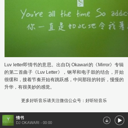
Luv letter即情书的意思。出自Dj Okawari的《Mirror》专辑
的第二首曲子《Luv Letter》，钢琴和电子鼓的结合，开始
很缓和，接着节奏开始有跳跃感，中间那段的转折，慢慢的
升华，有很美妙的感觉。
更多好听音乐请关注微信公众号：好听轻音乐
情书
DJ OKAWARI
-
00:00