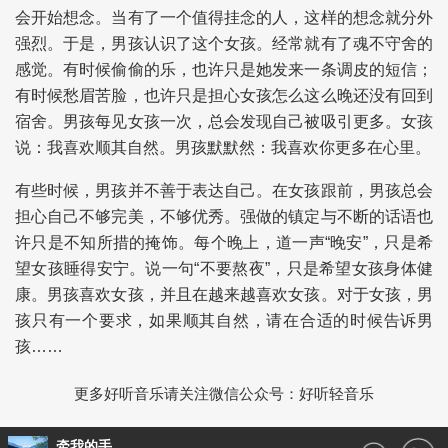
会开始想念。当有了一个值得挂念的人，这样的想念就分外
强烈。于是，男孩认识了这个女孩。经常就有了魂不守舍的
感觉。有时候偷偷的乐，也许只是她发来一条调皮的短信；
有时候愁眉苦脸，也许只是担心女孩怎么这么晚还没有回到
宿舍。男孩每见女孩一次，总会发现自己被吸引更多。女孩
说：我喜欢顺其自然。男孩默默然：我喜欢你更多在心里。
有些时候，男孩并不善于表达自己。在女孩跟前，男孩总会
担心自己不够完美，不够优秀。强做的镇定与不断的话语也
许只是不知所措的掩饰。每个晚上，道一声“晚安”，只是希
望女孩睡得安宁。说一句“不要熬夜”，只是希望女孩身体健
康。男孩喜欢女孩，并且在越来越喜欢女孩。对于女孩，男
孩只有一个要求，如果顺其自然，请在合适的时候告诉男
孩……
更多好听音乐请关注微信公众号：好听轻音乐
牵我的手