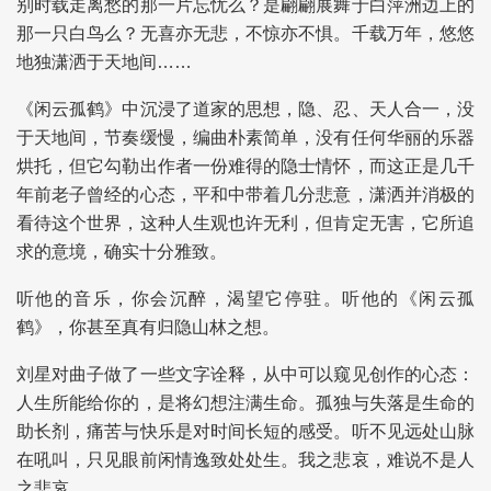
别时载走离愁的那一片忘忧么？是翩翩展舞于白萍洲边上的
那一只白鸟么？无喜亦无悲，不惊亦不惧。千载万年，悠悠
地独潇洒于天地间……
《闲云孤鹤》中沉浸了道家的思想，隐、忍、天人合一，没
于天地间，节奏缓慢，编曲朴素简单，没有任何华丽的乐器
烘托，但它勾勒出作者一份难得的隐士情怀，而这正是几千
年前老子曾经的心态，平和中带着几分悲意，潇洒并消极的
看待这个世界，这种人生观也许无利，但肯定无害，它所追
求的意境，确实十分雅致。
听他的音乐，你会沉醉，渴望它停驻。听他的《闲云孤
鹤》，你甚至真有归隐山林之想。
刘星对曲子做了一些文字诠释，从中可以窥见创作的心态：
人生所能给你的，是将幻想注满生命。孤独与失落是生命的
助长剂，痛苦与快乐是对时间长短的感受。听不见远处山脉
在吼叫，只见眼前闲情逸致处处生。我之悲哀，难说不是人
之悲哀。