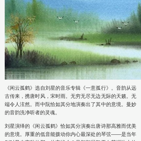
《闲云孤鹤》选自刘星的音乐专辑《一意孤行》。音韵从远
古传来，携唐时风，宋时雨。无穷无尽无边无际的天籁。无
端令人泫然。而中阮恰如其分地演奏出了其中的意境。曼妙
的音韵洗净听者的灵魂。
刘星演绎的《闲云孤鹤》恰如其分演奏出唐诗那高雅而优美
的意境。厚重的低音能拨动你内心最深处的琴弦——是当年