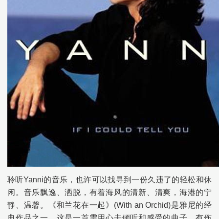
聆听Yanni的音乐，也许可以找寻到一份久违了的轻松和休
闲。音乐飘逸、洒脱，有着海风的清新、清爽，海港的宁
静、温馨。《和兰花在一起》(With an Orchid)是雅尼的经
典作品之一。这是一首需用心去倾听和感受的曲子，有伤