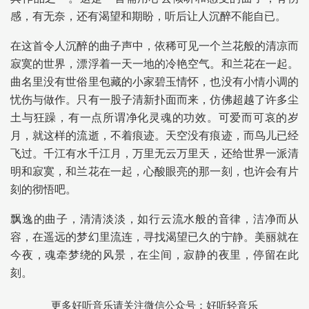
感，有无奈，还有渴望和期盼，听后让人沉醉不能自已。
在这首令人沉醉的曲子声中，依稀可见一个兰花般的清凉而
寂寞的世界，漂浮着一天一地的冷艳空气。和兰花在一起。
曲名里没有世俗里包藏的小家碧玉情怀，也没有小情小调的
忧伤与做作。只有一股子清新扑面而来，仿佛超越了许多尘
土与狂躁，有一点所谓净化灵魂的功效。可爱而可哀的岁
月，就这样的流逝，不着痕迹。天空没有痕迹，而鸟儿已经
飞过。千江有水千江月，万里无云万里天，还给世界一派清
明和寂寞，和兰花在一起，心酸眼亮的那一刻，也许会有片
刻的彻悟吧。
飘逸的曲子，清清淡淡，如行云流水般的音律，洁净而从
容，在遥远的梦幻里流连，寻找渴望已久的宁静。美丽就在
今夜，魂牵梦绕的风景，在尘间，寂静的夜里，停留在此
刻。
更多好听音乐请关注微信公众号：好听轻音乐