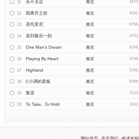
永不太迟
11
雅尼
167
我离开之前
12
雅尼
819
圣托里尼
13
雅尼
976
直到最后一刻
14
雅尼
375
One Man's Dream
15
雅尼
816
Playing By Heart
16
雅尼
374
Highland
17
雅尼
376
C小调的柔板
18
雅尼
630
叛逆
19
雅尼
313
To Take...To Hold
20
雅尼
316
网站首页
关于我们
申请友链(