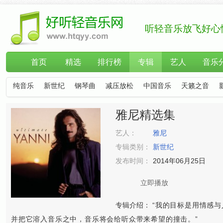
听轻音乐放飞好心
首页
精选
排行榜
专辑
艺人
音乐
纯音乐
新世纪
钢琴曲
减压放松
中国音乐
天籁之音
雅尼精选集
艺人：
雅尼
专辑类别：
新世纪
发布时间：
2014年06月25日
立即播放
专辑介绍：
“我的目标是用情感
并把它溶入音乐之中，音乐将会给听众带来希望的撞击。”