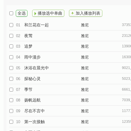
全选
播放选中单曲
加入播放列表
和兰花在一起
01
雅尼
373
夜莺
02
雅尼
231
追梦
03
雅尼
139
雨中漫步
04
雅尼
163
沐浴在晨光中
05
雅尼
902
探秘心灵
06
雅尼
502
季节
07
雅尼
666
扬帆远航
08
雅尼
703
尽在不言中
09
雅尼
117
第一次接触
10
雅尼
123