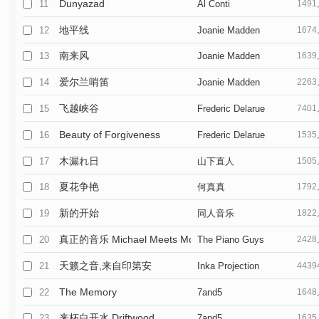
Dunyazad
11
Al Conti
149
地平线
12
Joanie Madden
167
南来风
13
Joanie Madden
163
爱尔兰哨笛
14
Joanie Madden
226
飞越峡谷
15
Frederic Delarue
740
Beauty of Forgiveness
16
Frederic Delarue
153
木漏れ日
17
山下直人
150
夏花争艳
18
何真真
179
新的开始
19
同人音乐
182
真正的音乐 Michael Meets Mozart
20
The Piano Guys
242
天籁之音,来自印第安
21
Inka Projection
443
The Memory
22
7and5
164
来杯白开水 Driftwood
23
7and5
163