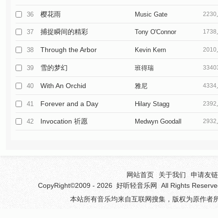
樱花雨
36
Music Gate
223
捕捉瞬间的精彩
37
Tony O'Connor
173
Through the Arbor
38
Kevin Kern
201
雪的梦幻
39
班得瑞
334
With An Orchid
40
雅尼
433
Forever and a Day
41
Hilary Stagg
239
Invocation 祈愿
42
Medwyn Goodall
293
网站首页
关于我们
申请友链(
CopyRight©2009 - 2026
好听轻音乐网
All Rights 
本站所有音乐均来自互联网搜集，版权为原作者所