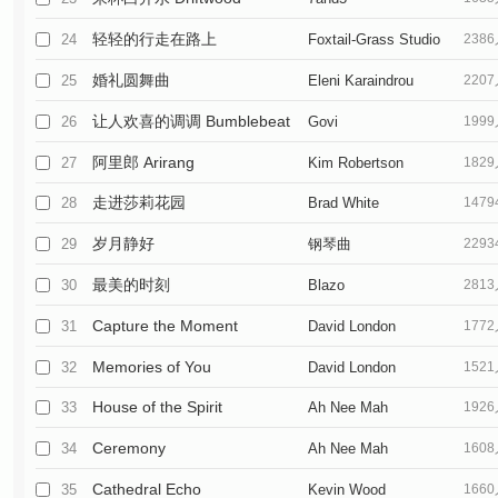
轻轻的行走在路上
24
Foxtail-Grass Studio
238
婚礼圆舞曲
25
Eleni Karaindrou
220
让人欢喜的调调 Bumblebeat
26
Govi
199
阿里郎 Arirang
27
Kim Robertson
182
走进莎莉花园
28
Brad White
147
岁月静好
29
钢琴曲
229
最美的时刻
30
Blazo
281
Capture the Moment
31
David London
177
Memories of You
32
David London
152
House of the Spirit
33
Ah Nee Mah
192
Ceremony
34
Ah Nee Mah
160
Cathedral Echo
35
Kevin Wood
166