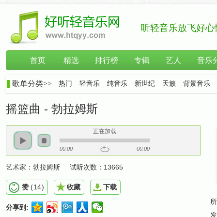
听轻音乐放飞好心
首页
精选
排行榜
专辑
艺人
音乐
歌单分类>>
热门
轻音乐
纯音乐
新世纪
天籁
背景音乐
摇篮曲 - 勃拉姆斯
正在加载
00:00
00:00
艺术家：
勃拉姆斯
试听次数：
13665
赞
(
14
)
收藏
下载
所
分享到:
发