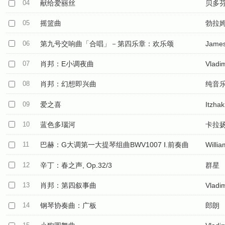
04
献给爱丽丝
贝多
05
摇篮曲
勃拉
06
第九号交响曲「合唱」－第四乐章：欢乐颂
James
07
肖邦：E小调夜曲
Vladim
08
肖邦：幻想即兴曲
纯音
09
爱之喜
Itzha
10
蓝色多瑙河
卡拉
11
巴赫：G大调第一大提琴组曲BWV1007 Ⅰ.前奏曲
Willia
12
辛丁：春之声, Op.32/3
群星
13
肖邦：第四叙事曲
Vladim
14
钢琴协奏曲：广板
郎朗