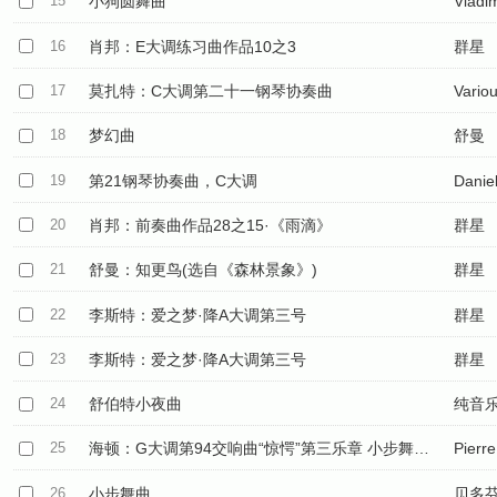
15
小狗圆舞曲
Vladi
16
肖邦：E大调练习曲作品10之3
群星
17
莫扎特：C大调第二十一钢琴协奏曲
Variou
18
梦幻曲
舒曼
19
第21钢琴协奏曲，C大调
Danie
20
肖邦：前奏曲作品28之15·《雨滴》
群星
21
舒曼：知更鸟(选自《森林景象》)
群星
22
李斯特：爱之梦·降A大调第三号
群星
23
李斯特：爱之梦·降A大调第三号
群星
24
舒伯特小夜曲
纯音
25
海顿：G大调第94交响曲“惊愕”第三乐章 小步舞曲中板
Pierr
26
小步舞曲
贝多