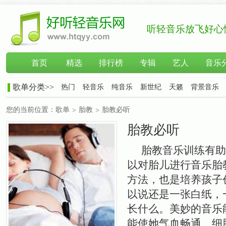
听轻音乐放飞好心
首页
精选
排行榜
专辑
艺人
音乐
歌单分类>>
热门
轻音乐
纯音乐
新世纪
天籁
背景音乐
您的当前位置：
歌单
胎教
胎教必听
>
>
胎教必听
胎教音乐训练有助
以对胎儿进行音乐胎
方法，也是培养孩子
以说还是一张白纸，
长什么。美妙的音乐
能使她气血畅通、细