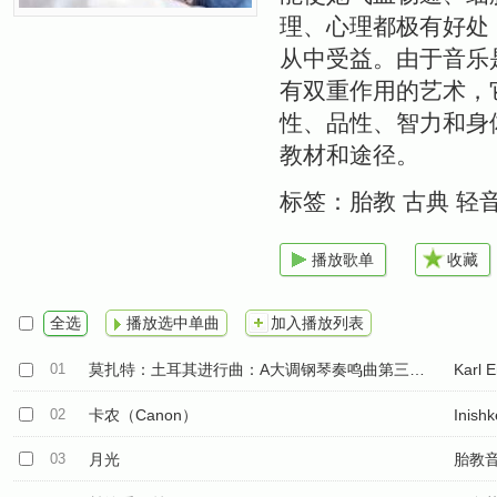
理、心理都极有好处
从中受益。由于音乐
有双重作用的艺术，
性、品性、智力和身
教材和途径。
标签：
胎教 古典 轻
播放歌单
收藏
全选
播放选中单曲
加入播放列表
01
莫扎特：土耳其进行曲：A大调钢琴奏鸣曲第三乐章
Karl E
02
卡农（Canon）
Inish
03
月光
胎教