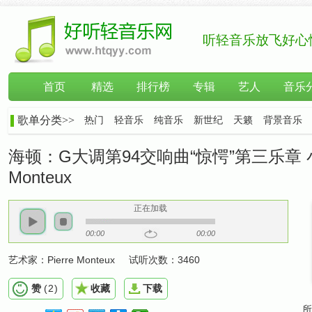
听轻音乐放飞好心
首页
精选
排行榜
专辑
艺人
音乐
歌单分类>>
热门
轻音乐
纯音乐
新世纪
天籁
背景音乐
海顿：G大调第94交响曲“惊愕”第三乐章 小步
Monteux
正在加载
00:00
00:00
艺术家：
Pierre Monteux
试听次数：
3460
赞
(
2
)
收藏
下载
所