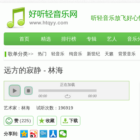
听轻音乐放飞好心
首页
精选
排行榜
专辑
艺人
音乐
歌单分类>>
热门
轻音乐
纯音乐
新世纪
天籁
背景音乐
远方的寂静 - 林海
正在加载
00:00
00:00
艺术家：
林海
试听次数：
196919
赞
(
225
)
收藏
下载
分享到: