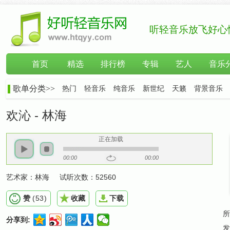
听轻音乐放飞好心
首页
精选
排行榜
专辑
艺人
音乐
歌单分类>>
热门
轻音乐
纯音乐
新世纪
天籁
背景音乐
欢沁 - 林海
正在加载
00:00
00:00
艺术家：
林海
试听次数：
52560
赞
(
53
)
收藏
下载
所
分享到:
发