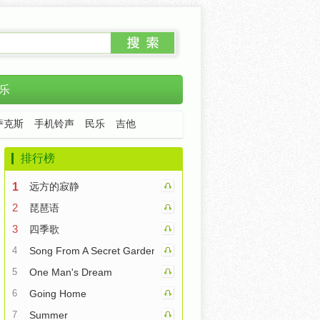
乐
萨克斯
手机铃声
民乐
吉他
排行榜
1
远方的寂静
2
琵琶语
3
四季歌
4
Song From A Secret Garden
5
One Man's Dream
6
Going Home
7
Summer