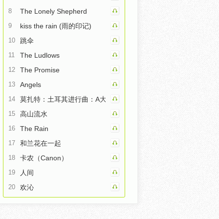
8
The Lonely Shepherd
9
kiss the rain (雨的印记)
10
跳伞
11
The Ludlows
12
The Promise
13
Angels
14
莫扎特：土耳其进行曲：A大调钢琴奏鸣曲第三乐章
15
高山流水
16
The Rain
17
和兰花在一起
18
卡农（Canon）
19
人间
20
欢沁