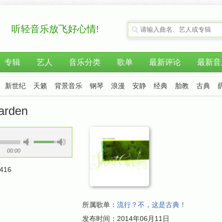
听轻音乐放飞好心情!
专辑
艺人
音乐分类
歌单
最新评论
最新音
新世纪
天籁
背景音乐
钢琴
浪漫
安静
经典
胎教
古典
arden
00:00
416
所属歌单：
流行？不，这是古典！
发布时间：
2014年06月11日