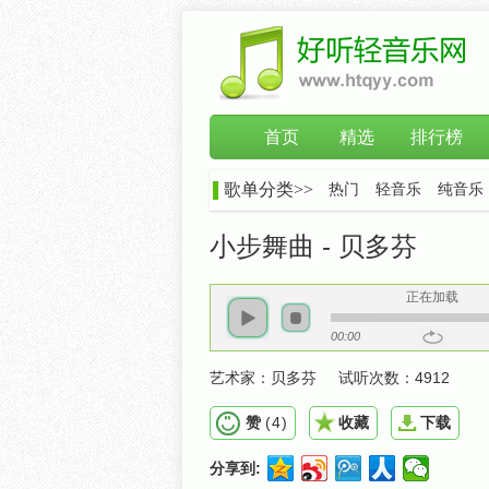
首页
精选
排行榜
歌单分类>>
热门
轻音乐
纯音乐
小步舞曲 - 贝多芬
正在加载
00:00
艺术家：
贝多芬
试听次数：
4912
赞
(
4
)
收藏
下载
分享到: