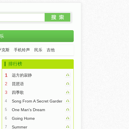
乐
萨克斯
手机铃声
民乐
吉他
排行榜
1
远方的寂静
2
琵琶语
3
四季歌
4
Song From A Secret Garden
5
One Man's Dream
6
Going Home
7
Summer