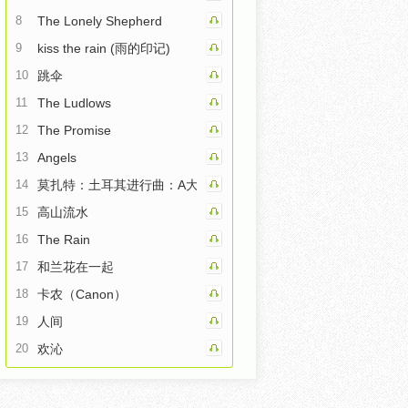
8
The Lonely Shepherd
9
kiss the rain (雨的印记)
10
跳伞
11
The Ludlows
12
The Promise
13
Angels
14
莫扎特：土耳其进行曲：A大调钢琴奏鸣曲第三乐章
15
高山流水
16
The Rain
17
和兰花在一起
18
卡农（Canon）
19
人间
20
欢沁