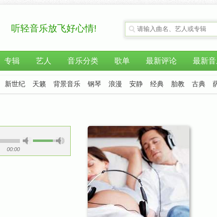
听轻音乐放飞好心情!
专辑
艺人
音乐分类
歌单
最新评论
最新音
新世纪
天籁
背景音乐
钢琴
浪漫
安静
经典
胎教
古典
00:00