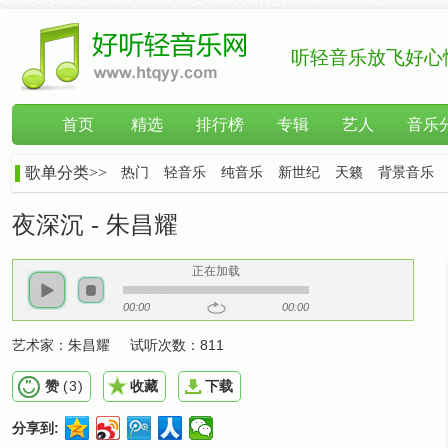
听轻音乐放飞好心
首页
精选
排行榜
专辑
艺人
音乐
歌单分类>>
热门
轻音乐
纯音乐
新世纪
天籁
背景音乐
夜深沉 - 朱昌耀
正在加载
00:00
00:00
艺术家：
朱昌耀
试听次数：
811
赞
(
3
)
收藏
下载
分享到: