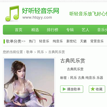
听轻音乐放飞好心
首页
精选
排行榜
专辑
艺人
音乐
歌单分类>>
热门
轻音乐
纯音乐
新世纪
天籁
背景音乐
您的当前位置：
歌单
民乐
古典民乐赏
>
>
古典民乐赏
古典民乐赏
标签：
民乐 古典 纯音乐 乐器
播放歌单
收藏