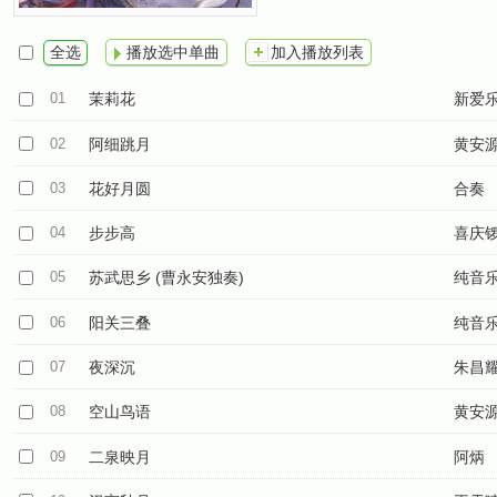
全选
播放选中单曲
加入播放列表
01
茉莉花
新爱
02
阿细跳月
黄安
03
花好月圆
合奏
04
步步高
喜庆
05
苏武思乡 (曹永安独奏)
纯音
06
阳关三叠
纯音
07
夜深沉
朱昌
08
空山鸟语
黄安
09
二泉映月
阿炳