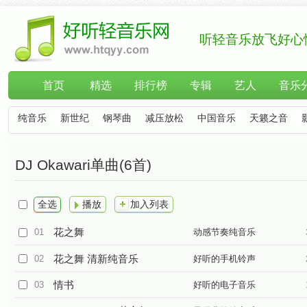
听轻音乐放飞好心
首页
精选
排行榜
专辑
艺人
音乐
纯音乐
新世纪
钢琴曲
减压放松
中国音乐
天籁之音
DJ Okawari单曲(6首)
全选
播放
加入列表
花之舞
01
动感节奏纯音乐
花之舞 清新纯音乐
02
好听的手机铃声
情书
03
好听的电子音乐