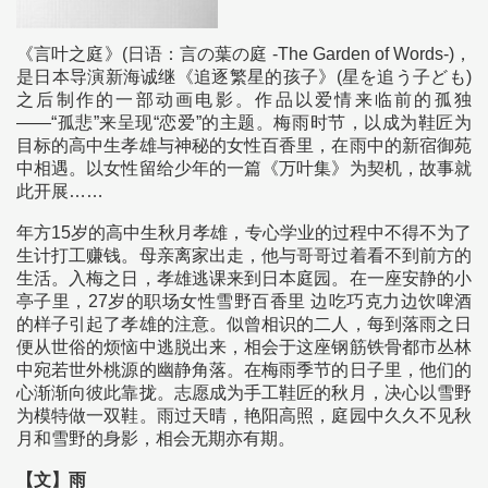
《言叶之庭》(日语：言の葉の庭 -The Garden of Words-)，
是日本导演新海诚继《追逐繁星的孩子》(星を追う子ども)
之后制作的一部动画电影。作品以爱情来临前的孤独
——“孤悲”来呈现“恋爱”的主题。梅雨时节，以成为鞋匠为
目标的高中生孝雄与神秘的女性百香里，在雨中的新宿御苑
中相遇。以女性留给少年的一篇《万叶集》为契机，故事就
此开展……
年方15岁的高中生秋月孝雄，专心学业的过程中不得不为了
生计打工赚钱。母亲离家出走，他与哥哥过着看不到前方的
生活。入梅之日，孝雄逃课来到日本庭园。在一座安静的小
亭子里，27岁的职场女性雪野百香里 边吃巧克力边饮啤酒
的样子引起了孝雄的注意。似曾相识的二人，每到落雨之日
便从世俗的烦恼中逃脱出来，相会于这座钢筋铁骨都市丛林
中宛若世外桃源的幽静角落。在梅雨季节的日子里，他们的
心渐渐向彼此靠拢。志愿成为手工鞋匠的秋月，决心以雪野
为模特做一双鞋。雨过天晴，艳阳高照，庭园中久久不见秋
月和雪野的身影，相会无期亦有期。
【文】雨