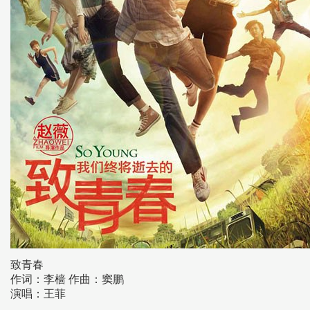
致青春
作词：李樯 作曲：窦鹏
演唱：王菲