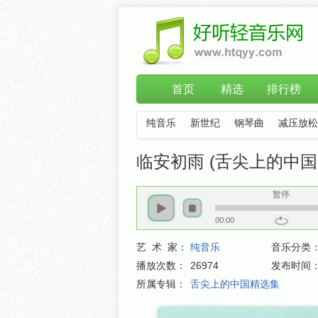
首页
精选
排行榜
纯音乐
新世纪
钢琴曲
减压放松
临安初雨 (舌尖上的中国配
暂停
00:00
艺 术 家：
纯音乐
音乐分类
播放次数：
26974
发布时间
所属专辑：
舌尖上的中国精选集