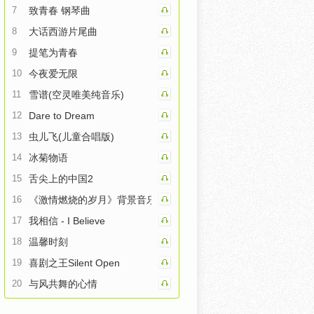
7
致青春 钢琴曲
8
大话西游片尾曲
9
提笔为青春
10
今夜爱无限
11
雪谱(空灵唯美纯音乐)
12
Dare to Dream
13
虫儿飞(儿童合唱版)
14
冰菊物语
15
舌尖上的中国2
16
《激情燃烧的岁月》背景音乐（小号）
17
我相信 - I Believe
18
温馨时刻
19
喜剧之王Silent Open
20
与风共舞的心情