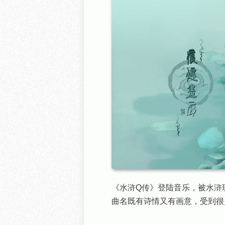
《水浒Q传》登陆音乐，被水浒玩
曲名既有诗情又有画意，受到很