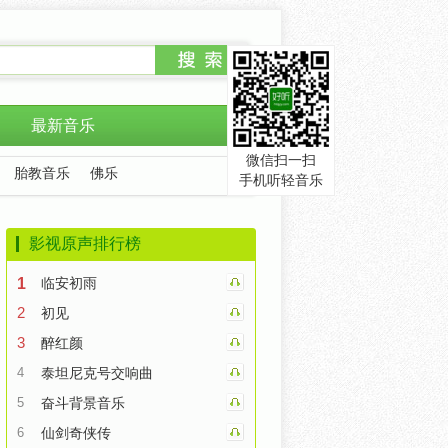
最新音乐
微信扫一扫
胎教音乐
佛乐
手机听轻音乐
影视原声排行榜
1
临安初雨
2
初见
3
醉红颜
4
泰坦尼克号交响曲
5
奋斗背景音乐
6
仙剑奇侠传