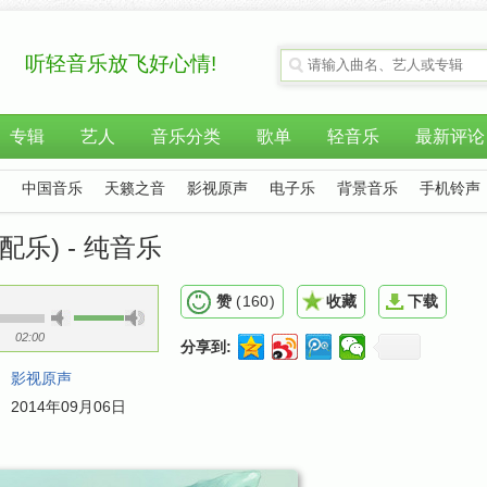
听轻音乐放飞好心情!
专辑
艺人
音乐分类
歌单
轻音乐
最新评论
中国音乐
天籁之音
影视原声
电子乐
背景音乐
手机铃声
乐) - 纯音乐
赞
(
160
)
收藏
下载
02:00
分享到:
：
影视原声
：
2014年09月06日