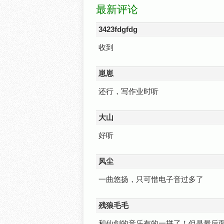
最新评论
3423fdgfdg
收到
崽崽
还行，写作业时听
大山
好听
风尘
一曲悠扬，只可惜电子音过多了
残狼毛毛
和仙剑的音乐有的一拼了！但是最后