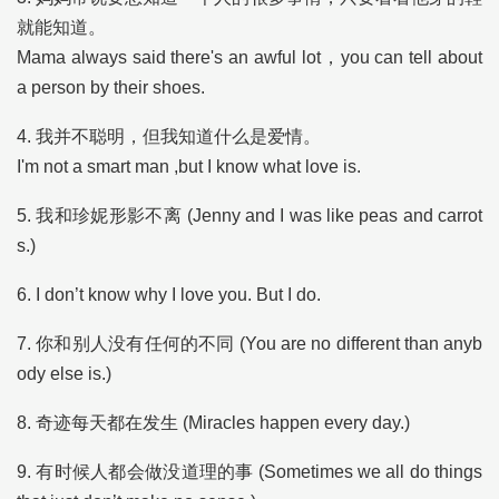
就能知道。
Mama always said there's an awful lot，you can tell about
a person by their shoes.
4. 我并不聪明，但我知道什么是爱情。
I'm not a smart man ,but I know what love is.
5. 我和珍妮形影不离 (Jenny and I was like peas and carrot
s.)
6. I don’t know why I love you. But I do.
7. 你和别人没有任何的不同 (You are no different than anyb
ody else is.)
8. 奇迹每天都在发生 (Miracles happen every day.)
9. 有时候人都会做没道理的事 (Sometimes we all do things