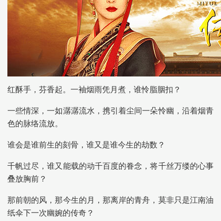
红酥手，芬香起。一袖烟雨凭月煮，谁怜脂胭扣？
一些情深，一如潺潺流水，携引着尘间一朵怜幽，沿着烟青
色的脉络流放。
谁会是谁前生的刻骨，谁又是谁今生的劫数？
千帆过尽，谁又能载的动千百度的眷念，将千丝万缕的心事
叠放胸前？
那前朝的风，那今生的月，那离岸的青舟，莫非只是江南油
纸伞下一次幽婉的传奇？