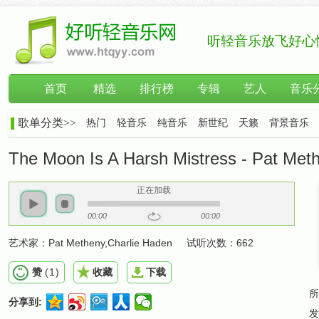
听轻音乐放飞好心
首页
精选
排行榜
专辑
艺人
音乐
歌单分类>>
热门
轻音乐
纯音乐
新世纪
天籁
背景音乐
The Moon Is A Harsh Mistress - Pat Met
正在加载
00:00
00:00
艺术家：
Pat Metheny,Charlie Haden
试听次数：
662
赞
(
1
)
收藏
下载
所
分享到:
发